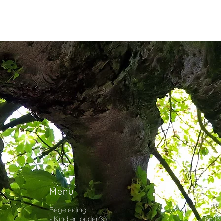
Menu
Con
Begeleiding
Fiem
- Kind en ouder(s)
860