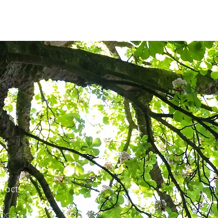
tact
 8
3 DG
Sneek